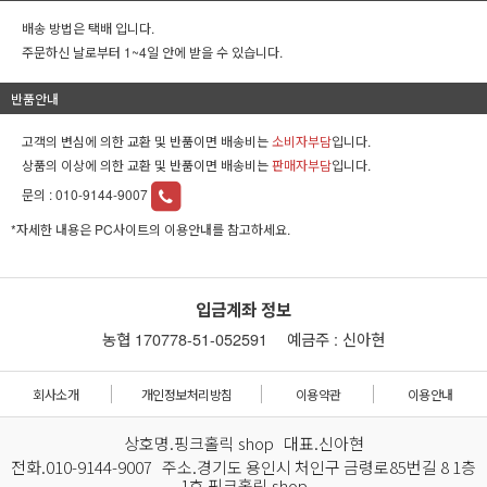
배송 방법은 택배 입니다.
주문하신 날로부터 1~4일 안에 받을 수 있습니다.
반품안내
고객의 변심에 의한 교환 및 반품이면 배송비는
소비자부담
입니다.
상품의 이상에 의한 교환 및 반품이면 배송비는
판매자부담
입니다.
문의 :
010-9144-9007
*자세한 내용은 PC사이트의 이용안내를 참고하세요.
입금계좌 정보
농협 170778-51-052591
예금주 : 신아현
회사소개
개인정보처리방침
이용약관
이용안내
상호명.핑크홀릭 shop 대표.신아현
전화.010-9144-9007 주소.경기도 용인시 처인구 금령로85번길 8 1층
1호 핑크홀릭 shop