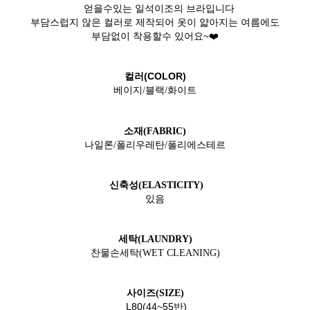
얻을수있는 일석이조의 브라입니다
부담스럽지 않은 컬러로 제작되어 옷이 얇아지는 여름에도
부담없이 착용할수 있어요~❤️
컬러(COLOR)
베이지/블랙/화이트
소재(FABRIC)
나일론/폴리우레탄/폴리에스테르
신축성(ELASTICITY)
있음
세탁(LAUNDRY)
찬물손세탁(WET CLEANING)
사이즈(SIZE)
L80(44~55반)