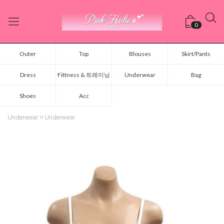
0
Outer
Top
Blouses
Skirt/Pants
Dress
Fittness & 트레이닝
Underwear
Bag
Shoes
Acc
Underwear
Underwear