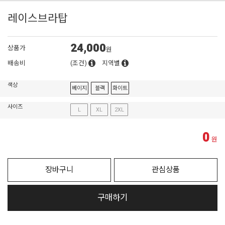
레이스브라탑
24,000
상품가
원
배송비
(조건)
지역별
색상
베이지
블랙
화이트
사이즈
L
XL
2XL
0
원
장바구니
관심상품
구매하기