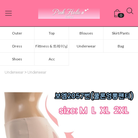
0
Outer
Top
Blouses
Skirt/Pants
Dress
Fittness & 트레이닝
Underwear
Bag
Shoes
Acc
Underwear
Underwear