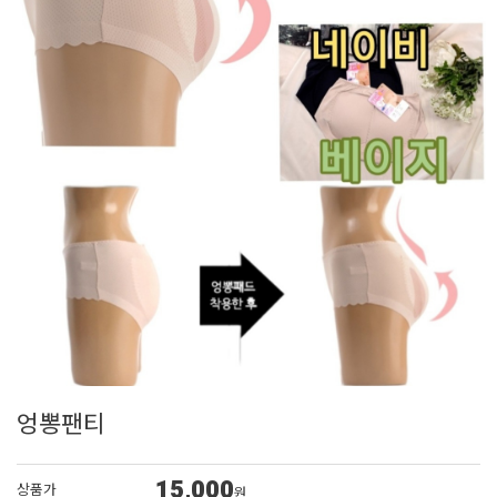
엉뽕팬티
15,000
상품가
원