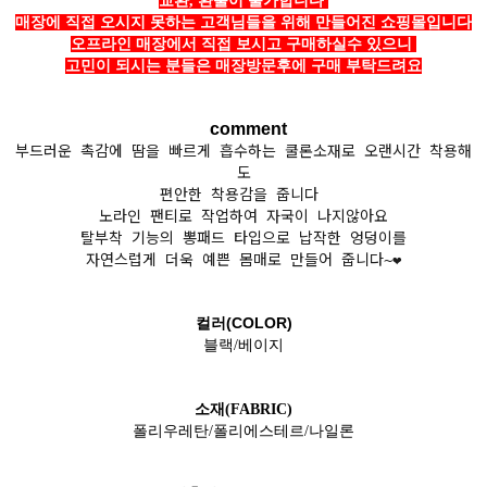
교환, 환불이 불가합니다
매장에 직접 오시지 못하는 고객님들을 위해 만들어진 쇼핑몰입니다
오프라인 매장에서 직접 보시고 구매하실수 있으니
고민이 되시는 분들은 매장방문후에 구매 부탁드려요
comment
부드러운 촉감에 땀을 빠르게 흡수하는 쿨론소재로 오랜시간 착용해
도
편안한 착용감을 줍니다
노라인 팬티로 작업하여 자국이 나지않아요
탈부착 기능의 뽕패드 타입으로 납작한 엉덩이를
자연스럽게 더욱 예쁜 몸매로 만들어 줍니다~❤️
컬러(COLOR)
블랙/베이지
소재(FABRIC)
폴리우레탄/폴리에스테르/나일론