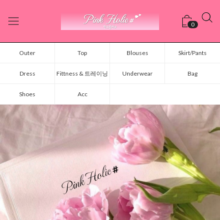
0
Outer
Top
Blouses
Skirt/Pants
Dress
Fittness & 트레이닝
Underwear
Bag
Shoes
Acc